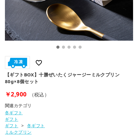
favorite_border
【ギフトBOX】十勝ぜいたくジャージーミルクプリン
80g×8個セット
￥2,900
（税込）
関連カテゴリ
冬ギフト
ギフト
ギフト
冬ギフト
ミルクプリン