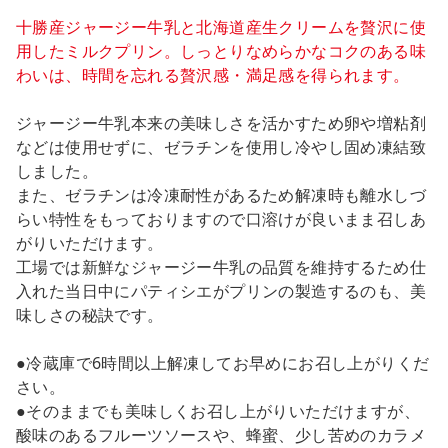
十勝産ジャージー牛乳と北海道産生クリームを贅沢に使
用したミルクプリン。しっとりなめらかなコクのある味
わいは、時間を忘れる贅沢感・満足感を得られます。
ジャージー牛乳本来の美味しさを活かすため卵や増粘剤
などは使用せずに、ゼラチンを使用し冷やし固め凍結致
しました。
また、ゼラチンは冷凍耐性があるため解凍時も離水しづ
らい特性をもっておりますので口溶けが良いまま召しあ
がりいただけます。
工場では新鮮なジャージー牛乳の品質を維持するため仕
入れた当日中にパティシエがプリンの製造するのも、美
味しさの秘訣です。
●冷蔵庫で6時間以上解凍してお早めにお召し上がりくだ
さい。
●そのままでも美味しくお召し上がりいただけますが、
酸味のあるフルーツソースや、蜂蜜、少し苦めのカラメ