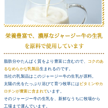
栄養豊富で、濃厚なジャージー牛の生乳
を原料で使用しています
脂肪分やたんぱく質をより豊富に含むので、
コクのあ
生まれるのです。
るなめらかな乳製品
当社の乳製品はこのジャージー牛の生乳が原料。
太陽の光をたっぷり浴びて育つ牧草には
ビタミンやカ
います。
ロチンが豊富に含まれて
close
そのジャージー牛の生乳を、新鮮なうちに牧場から
カートに追加しました。
工場まで運んでいます。