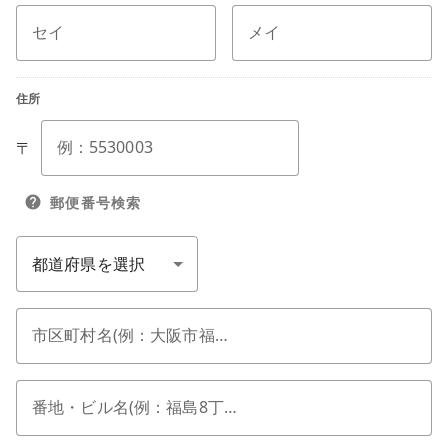
セイ
メイ
住所
例：5530003
〒
郵便番号検索
help
市区町村名(例：大阪市福島区)
番地・ビル名(例：福島8丁目3-15)