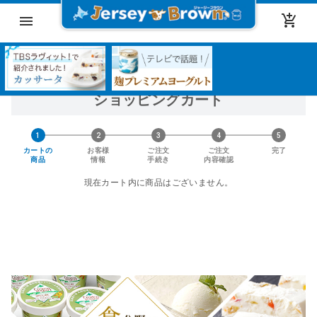
add_shopping_cart
menu
ショッピングカート
1
2
3
4
5
カートの
お客様
ご注文
ご注文
完了
商品
情報
手続き
内容確認
現在カート内に商品はございません。