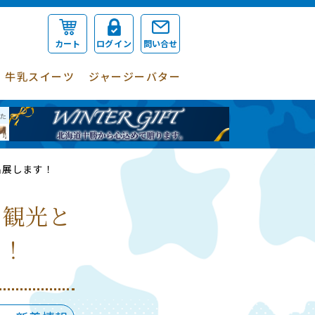
カート
ログイン
問い合せ
牛乳スイーツ
ジャージーバター
出展します！
の観光と
す！