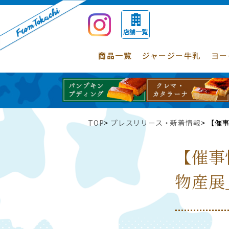
店舗一覧
商品一覧
ジャージー牛乳
ヨー
TOP
プレスリリース・新着情報
【催事
【催事
物産展